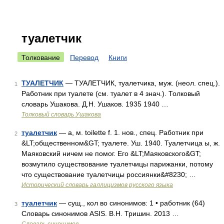
туалетчик
Толкование
Перевод
Книги
ТУАЛЕТЧИК
— ТУАЛЕТЧИК, туалетчика, муж. (неол. спец.).
1
Работник при туалете (см. туалет в 4 знач.). Толковый
словарь Ушакова. Д.Н. Ушаков. 1935 1940 …
Толковый словарь Ушакова
туалетчик
— а, м. toilette f. 1. нов., спец. Работник при
2
&LT;общественном&GT; туалете. Уш. 1940. Туалетчица ы, ж.
Маяковский ничем не помог. Его &LT;Маяковского&GT;
возмутило существование туалетчицы парижанки, потому
что существование туалетчицы россиянки&#8230; …
Исторический словарь галлицизмов русского языка
туалетчик
— сущ., кол во синонимов: 1 • работник (64)
3
Словарь синонимов ASIS. В.Н. Тришин. 2013 …