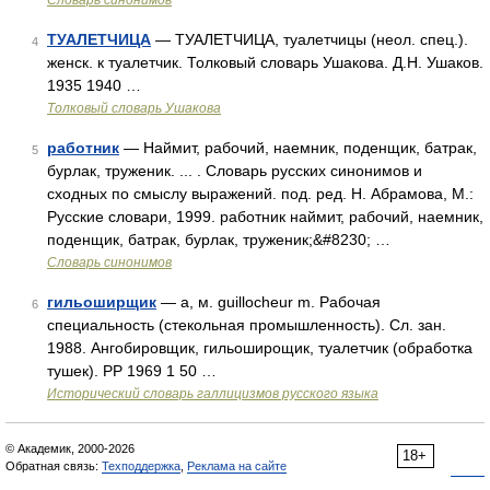
Словарь синонимов
ТУАЛЕТЧИЦА
— ТУАЛЕТЧИЦА, туалетчицы (неол. спец.).
4
женск. к туалетчик. Толковый словарь Ушакова. Д.Н. Ушаков.
1935 1940 …
Толковый словарь Ушакова
работник
— Наймит, рабочий, наемник, поденщик, батрак,
5
бурлак, труженик. ... . Словарь русских синонимов и
сходных по смыслу выражений. под. ред. Н. Абрамова, М.:
Русские словари, 1999. работник наймит, рабочий, наемник,
поденщик, батрак, бурлак, труженик;&#8230; …
Словарь синонимов
гильоширщик
— а, м. guillocheur m. Рабочая
6
специальность (стекольная промышленность). Сл. зан.
1988. Ангобировщик, гильоширощик, туалетчик (обработка
тушек). РР 1969 1 50 …
Исторический словарь галлицизмов русского языка
© Академик, 2000-2026
18+
Обратная связь:
Техподдержка
,
Реклама на сайте